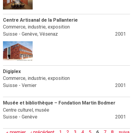
Centre Artisanal de la Pallanterie
Commerce, industrie, exposition
Suisse - Genève, Vésenaz
2001
Digiplex
Commerce, industrie, exposition
Suisse - Vernier
2001
Musée et bibliothèque – Fondation Martin Bodmer
Centre culturel, musée
Suisse - Genève
2001
P
« premier
‹ précédent
1
2
3
4
5
6
7
8
suiva