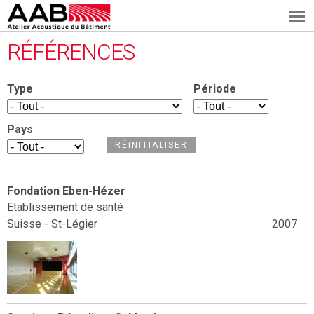
A
Aller
RÉFÉRENCES
au
A
contenu
Type
Période
B
principal
Pays
Fondation Eben-Hézer
Etablissement de santé
Suisse - St-Légier
2007