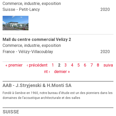
Commerce, industrie, exposition
Suisse - Petit-Lancy
2020
Mall du centre commercial Velizy 2
Commerce, industrie, exposition
France - Vélizy-Villacoublay
2020
P
« premier
‹ précédent
1
2
3
4
5
6
7
8
suiva
a
nt ›
dernier »
g
e
AAB - J.Stryjenski & H.Monti SA
s
Fondé à Genève en 1960, notre bureau d'étude est un des pionniers dans les
domaines de l’acoustique architecturale et des salles
SUISSE